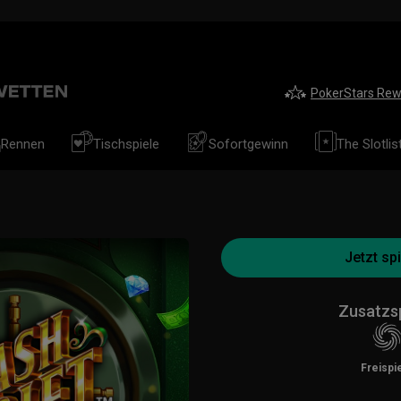
PokerStars Re
Rennen
Tischspiele
Sofortgewinn
The Slotlis
Jetzt sp
Zusatzsp
Freispi