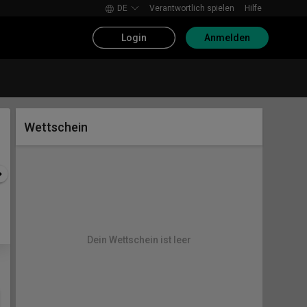
DE
Verantwortlich spielen
Hilfe
Login
Anmelden
Wettschein
1:00
8. Aug. 2026, 08:00
WETTKONFIGURATOR
-
Chelsea
 St-G
AC Mailand
sspiele
,
8. Aug. 2026
Spielergebnis
Chelsea
Baue hier deine Wette
2,00
Dein Wettschein ist leer