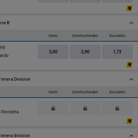
rie B
Heim
Unentschieden
Auswärts
 PR
5,00
2,90
1,73
ardo
rimera Division
Heim
Unentschieden
Auswärts
o Recoleta
imera division