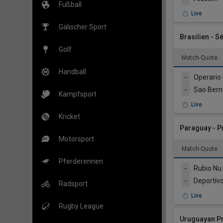
Fußball
Live
Gälischer Sport
Brasilien - Sé
Golf
Match-Quote
Handball
-
Operario
-
Sao Bern
Kampfsport
Live
Kricket
Paraguay - P
Motorsport
Match-Quote
Pferderennen
-
Rubio Nu
-
Deportiv
Radsport
Live
Rugby League
Uruguayan Pr