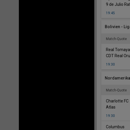
9 de Julio Ra
19:45
Bolivien - Li
Match-Quote
Real Tomay
CDT Real Or
19:30
Nordamerika
Match-Quote
-
Charlotte FC
Atlas
19:30
-
Columbus