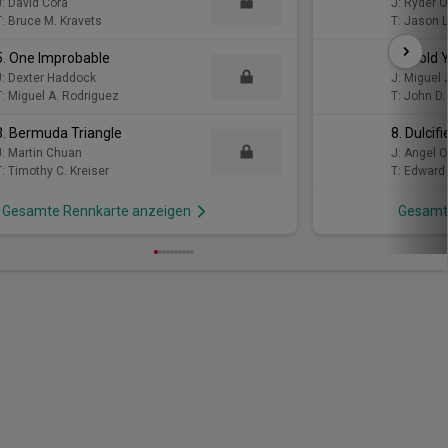
J: David Cora
J: Ryder 
T: Bruce M. Kravets
T: Jason 
5.
One Improbable
7.
I Told
J: Dexter Haddock
J: Miguel
T: Miguel A. Rodriguez
T: John 
3.
Bermuda Triangle
8.
Dulcifi
J: Martin Chuan
J: Angel 
T: Timothy C. Kreiser
T: Edward
Gesamte Rennkarte anzeigen
Gesamt