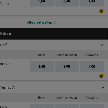
8,50
3,30
1,44
 Carlos
Alle Live-Wetten
n Kürze
rie B
Heim
Unentschieden
Auswärts
-
taleza
1,40
3,90
7,00
 Torneo A
Heim
Unentschieden
Auswärts
-
grano