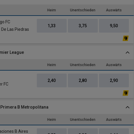
Heim
Unentschieden
Auswärts
rgo FC
1,33
3,75
9,50
 De Las Piedras
emier League
Heim
Unentschieden
Auswärts
2,40
2,80
2,90
r FC
- Primera B Metropolitana
Heim
Unentschieden
Auswärts
ciones B Aires