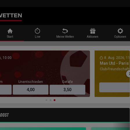
Suche
Start
Live
Meine Wetten
Aktionen
Optionen
6, 10:00
8. Aug. 2026, 1
Man Utd - Paris
Club-Freundschaft
am
Unentschieden
Getafe
4,00
3,50
BOOST