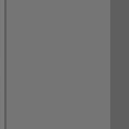
Utd
Rangers - Hibernian
026 um 10:00
So., 9. August 2026 um 11
lbzeit und 5+ Ecken in
3,75
Lawrence Shankland erzielt
4,00
tet zuerst/erzielt das
4,50
2+ Ecken pro Team in jeder
5,50
ndball
Tischtennis