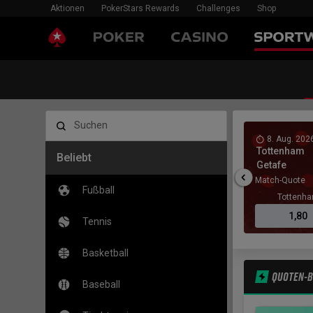
Aktionen
PokerStars Rewards
Challenges
Shop
Suchen
 2026, 08:00
8. Aug. 202
-
Tottenham
Beliebt
and
Getafe
nis
Match-Quote
Fußball
lsea
Unentschieden
AC Mailand
Tottenh
,00
3,50
3,10
1,80
Tennis
Basketball
QUOTEN-
Baseball