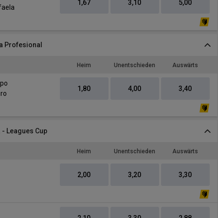
1,67
3,10
5,00
faela
ga Profesional
Heim
Unentschieden
Auswärts
-
apo
1,80
4,00
3,40
uro
 - Leagues Cup
Heim
Unentschieden
Auswärts
2,00
3,20
3,30