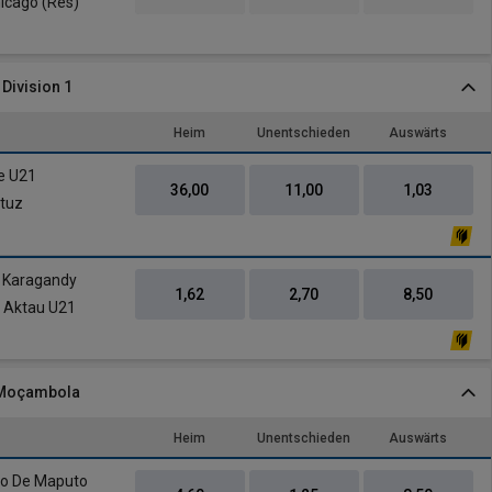
icago (Res)
Division 1
Heim
Unentschieden
Auswärts
e U21
36,00
11,00
1,03
stuz
 Karagandy
1,62
2,70
8,50
y Aktau U21
 Moçambola
Heim
Unentschieden
Auswärts
rio De Maputo