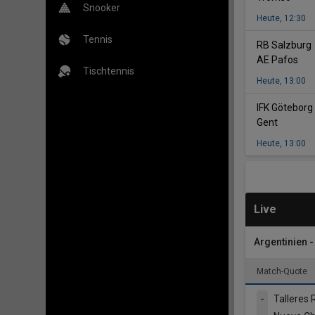
Snooker
Heute
,
12:30
Tennis
-
RB Salzburg
AE Pafos
Tischtennis
Heute
,
13:00
IFK Göteborg
Gent
Heute
,
13:00
Live
Argentinien 
Match-Quote
-
Talleres