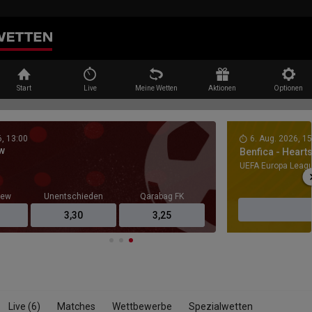
Suche
Start
Live
Meine Wetten
Aktionen
Optionen
6, 13:00
6. Aug. 2026, 1
w
Benfica - Heart
UEFA Europa Leagu
iew
Unentschieden
Qarabag FK
3,30
3,25
Live
(6)
Matches
Wettbewerbe
Spezialwetten