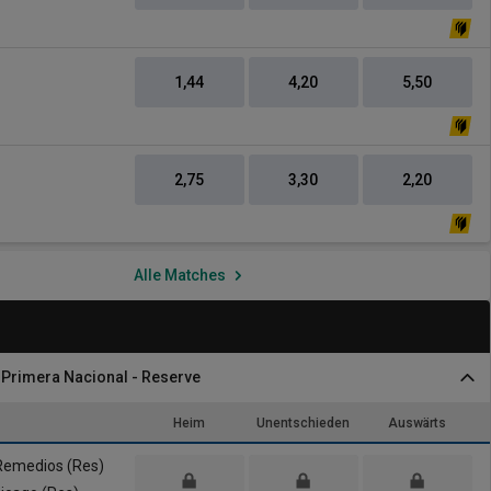
1,44
4,20
5,50
-
2,75
3,30
2,20
Alle Matches
- Primera Nacional - Reserve
Heim
Unentschieden
Auswärts
 Remedios (Res)