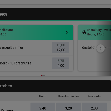
BOOST
Shelbourne
Bristol City - Wals
14:00
Heute
,
14:45
10,00
y erzielt ein Tor
Bristol City gewinnt
12,00
3,75
berg - 1. Torschütze
4,00
atches
Heim
Unentschieden
Auswärts
3,40
3,20
2,00
a Craiova