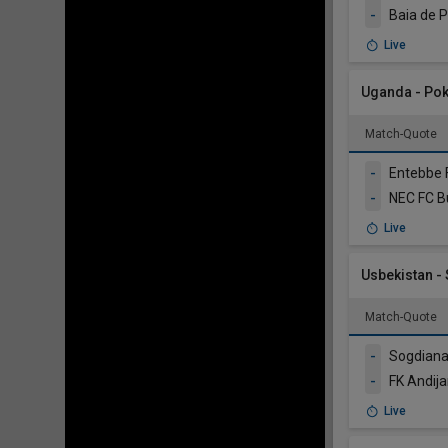
-
Baia de 
Live
Uganda - Pok
Match-Quote
-
Entebbe 
-
NEC FC B
Live
Usbekistan -
Match-Quote
-
Sogdiana
-
FK Andij
Live