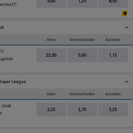
4,60
1,25
8,50
Pemba FC
al
Heim
Unentschieden
Auswärts
FC
23,00
5,00
1,13
ugolobi
 Super League
Heim
Unentschieden
Auswärts
 Jizak
2,25
2,70
3,25
an