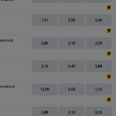
1,91
3,50
3,40
-
ialystock
2,80
3,10
2,30
2,15
3,40
2,88
-
meeskond
13,00
6,50
1,13
2,88
3,10
2,25