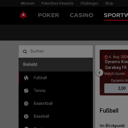
Aktionen
PokerStars Rewards
Challenges
Shop
Suchen
 2026, 13:45
6. Aug. 202
-
Dynamo Kie
Beliebt
ht
Qarabag FK
te
Match-Quote
Fußball
AOK
Unentschieden
Anderlecht
Dynamo K
,62
3,75
5,00
2,00
Tennis
Basketball
Fußball
Baseball
Im Blickpunkt