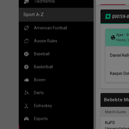
Tischtennis
Sport A-Z
QUOTEN-
American Football
Ajax - 
Heute
,
Aussie Rules
Baseball
Daniel Kell
Basketball
Kasper Dol
Boxen
Darts
Beliebte M
Eishockey
Match-Quote
Esports
-
KuPS
Universitate