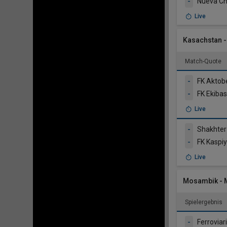
-
Nueva Ch
Live
Kasachstan - 
Match-Quote
-
FK Aktob
-
FK Ekiba
Live
-
Shakhter
-
FK Kaspi
Live
Mosambik -
Spielergebnis
-
Ferrovia