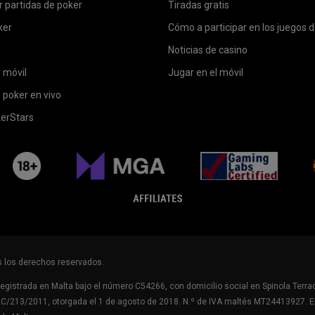
 partidas de poker
Tiradas gratis
ker
Cómo a participar en los juegos d
Noticias de casino
l móvil
Jugar en el móvil
 poker en vivo
erStars
terLogo
plus18
mga
gaming
affiliates
os los derechos reservados.
gistrada en Malta bajo el número C54266, con domicilio social en Spinola Terrac
B2C/213/2011, otorgada el 1 de agosto de 2018. N.º de IVA maltés MT24413927. E