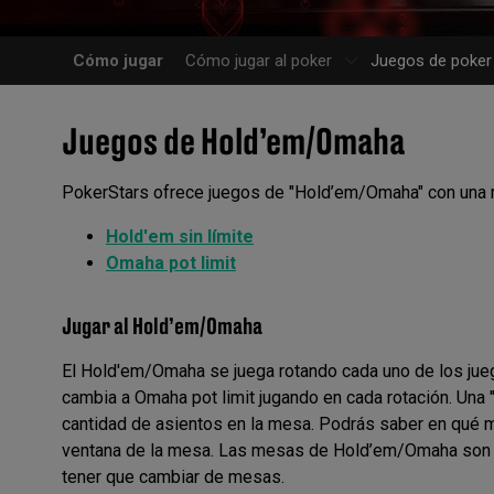
Cómo jugar
Cómo jugar al poker
Juegos de poker
Juegos de Hold’em/Omaha
PokerStars ofrece juegos de "Hold’em/Omaha" con una r
Hold'em sin límite
Omaha pot limit
Jugar al Hold’em/Omaha
El Hold'em/Omaha se juega rotando cada uno de los ju
cambia a Omaha pot limit jugando en cada rotación. Una
cantidad de asientos en la mesa. Podrás saber en qué m
ventana de la mesa. Las mesas de Hold’em/Omaha son un
tener que cambiar de mesas.