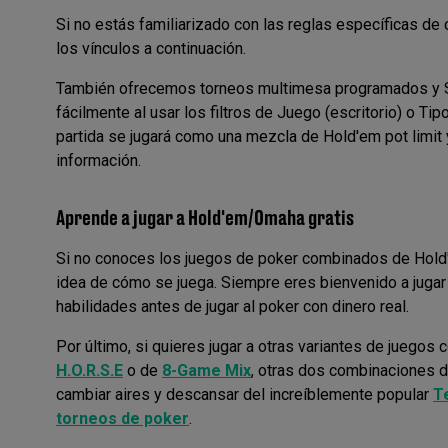
Si no estás familiarizado con las reglas específicas de 
los vínculos a continuación.
También ofrecemos torneos multimesa programados y Si
fácilmente al usar los filtros de Juego (escritorio) o Ti
partida se jugará como una mezcla de Hold'em pot limit 
información.
Aprende a jugar a Hold'em/Omaha gratis
Si no conoces los juegos de poker combinados de Hol
idea de cómo se juega. Siempre eres bienvenido a jugar
habilidades antes de jugar al poker con dinero real.
Por último, si quieres jugar a otras variantes de jueg
H.O.R.S.E
o de
8-Game Mix
, otras dos combinaciones 
cambiar aires y descansar del increíblemente popular
T
torneos de poker
.