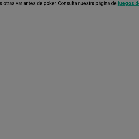
tras variantes de poker. Consulta nuestra página de
juegos d