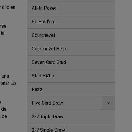
 clic en
All-In Poker
6+ Hold’em
rse
 la
Courchevel
Courchevel Hi/Lo
Seven Card Stud
Stud Hi/Lo
 una
onar tus
Razz
e
Five Card Draw
a de
n de
2-7 Triple Draw
2-7 Single Draw