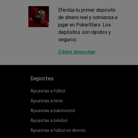
Efectúa tu primer depósito
de dinero real y comienza a
jugar en PokerStars. Los
depósitos son rápidos y
seguros.
Cómo depositar
Deportes
Apuestas a fútbol
Apuestas a tenis
Apuestas a baloncesto
Apuestas a béisbol
Apuestas a fútbol en directo