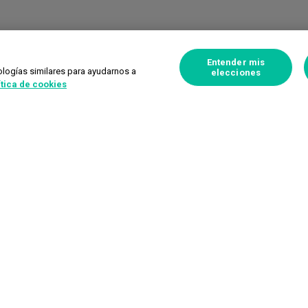
Entender mis
ologías similares para ayudarnos a
elecciones
ítica de cookies
Casino
 poker
Tragamonedas online
 poker
Blackjack online