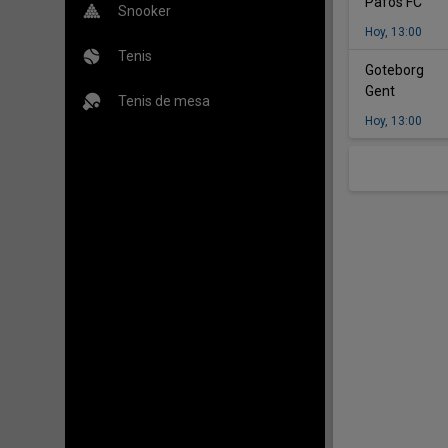
Pafos FC
Snooker
Hoy
,
13:00
Tenis
vs.
Goteborg
Gent
Tenis de mesa
Hoy
,
13:00