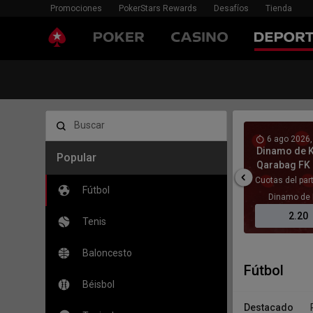
Promociones
PokerStars Rewards
Desafíos
Tienda
Buscar
026, 13:45
6 ago 2026,
vs.
Dinamo de K
Popular
ht
Qarabag FK
 partido
Cuotas del par
Fútbol
AOK
Empate
Anderlecht
Dinamo de 
.62
3.60
5.00
2.20
Tenis
Baloncesto
Fútbol
Béisbol
Destacado