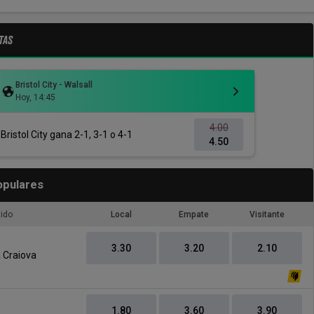
TAS
Bristol City - Walsall
Hoy
,
14:45
4.00
Bristol City gana 2-1, 3-1 o 4-1
4.50
opulares
tido
Local
Empate
Visitante
3.30
3.20
2.10
a Craiova
1.80
3.60
3.90