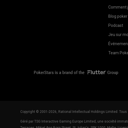
Comment jo
Blog poker
Podcast
Jeu sur mo
Événement
Team Poke
flut
Copyright © 2001-2026, Rational Intellectual Holdings Limited. Tous 
Géré par TSG Interactive Gaming Europe Limited, une société immatr
Terraces, Mikiel Ang Borg Street, St Julian's, SPK 1000, Malte. Li