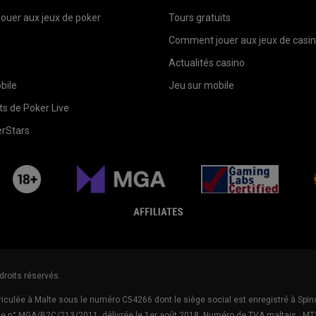
uer aux jeux de poker
Tours gratuits
Comment jouer aux jeux de casi
Actualités casino
bile
Jeu sur mobile
s de Poker Live
rStars
terLogo
plus18
mga
gaming
affiliates
droits réservés.
iculée à Malte sous le numéro C54266 dont le siège social est enregistré à Spin
cence n° MGA/B2C/213/2011, délivrée le 1er août 2018. Numéro de TVA maltais : 