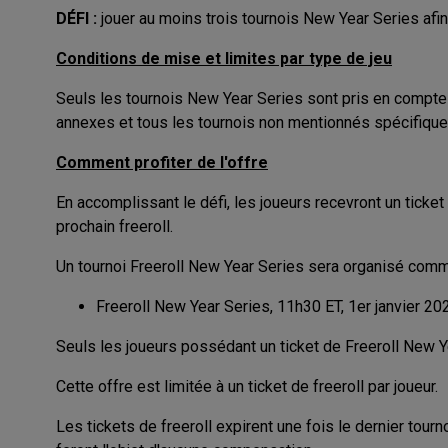
DÉFI :
jouer au moins trois tournois New Year Series afin
Conditions de mise et limites par type de jeu
Seuls les tournois New Year Series sont pris en compte 
annexes et tous les tournois non mentionnés spécifique
Comment profiter de l'offre
En accomplissant le défi, les joueurs recevront un ticket 
prochain freeroll.
Un tournoi Freeroll New Year Series sera organisé comme
Freeroll New Year Series, 11h30 ET, 1er janvier 20
Seuls les joueurs possédant un ticket de Freeroll New Ye
Cette offre est limitée à un ticket de freeroll par joueur.
Les tickets de freeroll expirent une fois le dernier tourn