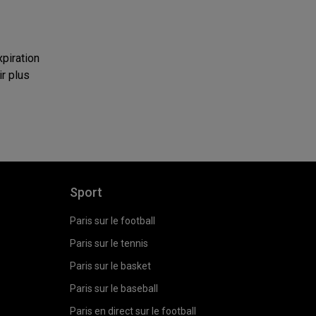
xpiration
r plus
Sport
Paris sur le football
Paris sur le tennis
Paris sur le basket
Paris sur le baseball
Paris en direct sur le football