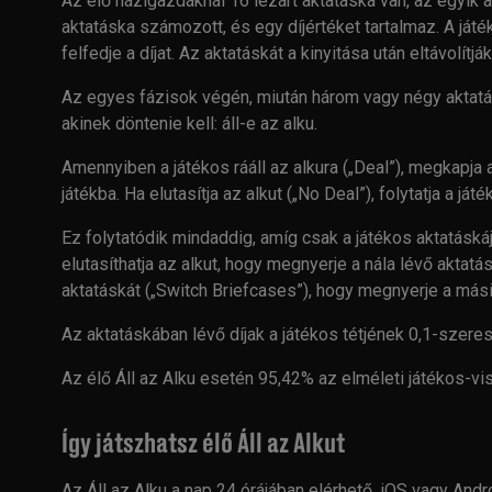
Az élő házigazdáknál 16 lezárt aktatáska van, az egyik a
aktatáska számozott, és egy díjértéket tartalmaz. A ját
felfedje a díjat. Az aktatáskát a kinyitása után eltávolítj
Az egyes fázisok végén, miután három vagy négy aktatásk
akinek döntenie kell: áll-e az alku.
Amennyiben a játékos rááll az alkura („Deal”), megkapja
játékba. Ha elutasítja az alkut („No Deal”), folytatja a játé
Ez folytatódik mindaddig, amíg csak a játékos aktatásk
elutasíthatja az alkut, hogy megnyerje a nála lévő aktatás
aktatáskát („Switch Briefcases”), hogy megnyerje a másik
Az aktatáskában lévő díjak a játékos tétjének 0,1-szere
Az élő Áll az Alku esetén 95,42% az elméleti játékos-vi
Így játszhatsz élő Áll az Alkut
Az Áll az Alku a nap 24 órájában elérhető. iOS vagy And