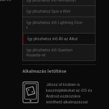
Így játszhatsz élő Monopolyt
Így játszhatsz Spin a Wint
Így játszhatsz élő Lightning Dice-
t
Így játszhatsz élő Áll az Alkut
Így játszhatsz élő Quantum 
Roulette-et
Alkalmazás letöltése
Játssz út közben is
kaszinójátékokat az iOS és
Android eszközökre
letölthető alkalmazással.