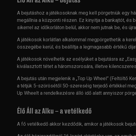
A bejutáshoz a játékosoknak meg kell pörgetniük egy 
megállnia a központi részen. Ez kinyitja a bankajtót, és
sikerrel az időkorláton belül, akkor nem jutnak be, és új
A játékosok korlátlan alkalommal megpörgethetik a kere
összegébe kerül, és beállítja a legmagasabb értékű díja
A játékosok növelhetik az esélyüket a bejutásra az „Eas
kiválasztott tétet a háromszorosára, illetve kilencszeres
A bejutás után megjelenik a „Top Up Wheel” (Feltöltő Ke
a tétjük 5-szörösétől 50-szereséig terjedő értékkel me
Up Wheelt a rendelkezésre álló idő alatt annyiszor pörg
Élő Áll az Alku – a vetélkedő
A fő vetélkedő akkor kezdődik, amikor a játékosok bejut