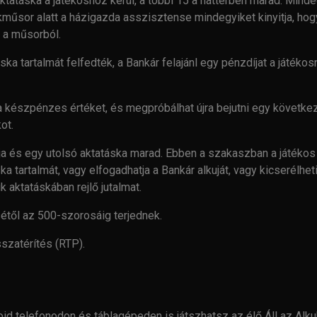
ktatáska a játékoshoz kerül, a többi 15 a háttérben marad. Minde
ékműsor alatt a házigazda asszisztense mindegyiket kinyitja, hog
ák a műsorból.
a tartalmát felfedték, a Bankár felajánl egy pénzdíjat a játékos
 a készpénzes értéket, és megpróbálhat újra bejutni egy követke
kot.
ája és egy utolsó aktatáska marad. Ebben a szakaszban a játékos
ka tartalmát, vagy elfogadhatja a Bankár alkuját, vagy kicserélhet
 aktatáskában rejlő jutalmat.
sétől az 500-szorosáig terjednek.
sszatérítés (RTP).
roid telefonodon és táblagépeden is játszhatsz az élő Áll az Alk