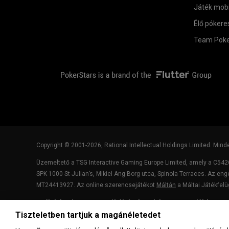
Játék mob
Élő póker
Team Poke
flut
Copyright © 2001-2026, Rational Intellectual Holdings Limited. Minde
Üzemeltető a TSG Interactive Gaming Europe Limited, amely a C5426
SPK 1000 St Julian’s, Mikiel Ang Borg utca, Spinola Terraces. Az
MT24413927. Az online szerencsejátékot
Máltán
a Máltai Játékfelü
A túlzásba vitt szerencsejáték ártalmas lehet, szenvedélybetegs
Tiszteletben tartjuk a magánéletedet
felelősségteljesen
.