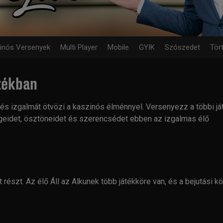
inós Versenyek
Multi Player
Mobile
GYIK
Szószedet
Tör
átékban
 és izgalmát ötvözi a kaszinós élménnyel. Versenyezz a többi j
geidet, ösztöneidet és szerencsédet ebben az izgalmas élő
 részt. Az élő Áll az Alkunek több játékköre van, és a bejutási kö