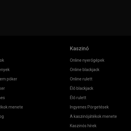
Kaszinó
kok
Online nyerőgépek
enyek
Online blackjack
dem póker
Online rulett
ker
Élő blackjack
es
Élő rulett
tékok menete
Ingyenes Pörgetések
og
A kaszinójátékok menete
Kaszinós hírek