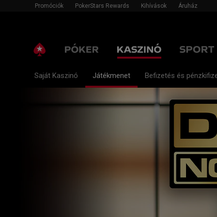
Promóciók
PokerStars Rewards
Kihívások
Áruház
Saját Kaszinó
Játékmenet
Befizetés és pénzkifiz