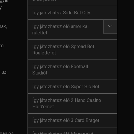
gyik
y
Így játszhatsz Side Bet Cityt
nak,
Így játszhatsz élő amerikai 
rulettet
ző
Így játszhatsz élő Spread Bet 
Roulette-et
Így játszhatsz élő Football 
i az
Studiót
Így játszhatsz élő Super Sic Bót
Így játszhatsz élő 2 Hand Casino 
Hold’emet
Így játszhatsz élő 3 Card Braget
uban és