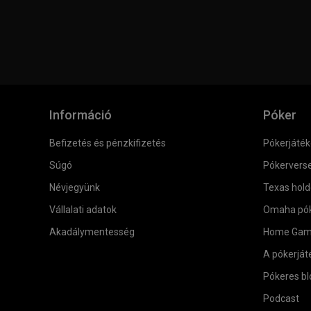
Információ
Póker
Befizetés és pénzkifizetés
Pókerjáté
Súgó
Pókervers
Névjegyünk
Texas hol
Vállalati adatok
Omaha pó
Akadálymentesség
Home Gam
A pókerjá
Pókeres bl
Podcast