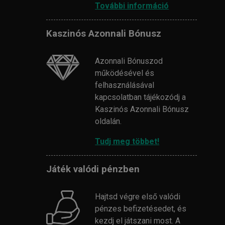
További információ
Kaszinós Azonnali Bónusz
Azonnali Bónuszod
működésével és
felhasználásával
kapcsolatban tájékozódj a
Kaszinós Azonnali Bónusz
oldalán.
Tudj meg többet!
Játék valódi pénzben
Hajtsd végre első valódi
pénzes befizetésedet, és
kezdj el játszani most. A