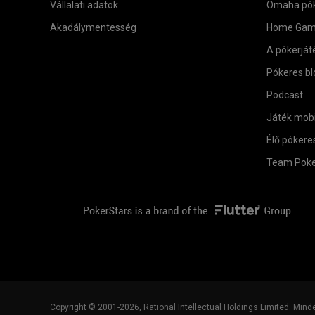
Vállalati adatok
Omaha pó
Akadálymentesség
Home Gam
A pókerjá
Pókeres bl
Podcast
Játék mob
Élő póker
Team Poke
flut
Copyright © 2001-2026, Rational Intellectual Holdings Limited. Minde