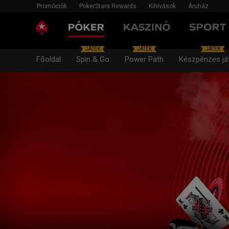
Promóciók
PokerStars Rewards
Kihívások
Áruház
JÁTÉK
JÁTÉK
JÁTÉK
Főoldal
Spin & Go
Power Path
Készpénzes já