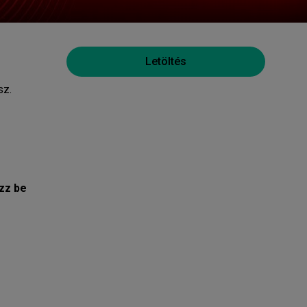
Letöltés
sz.
zz be