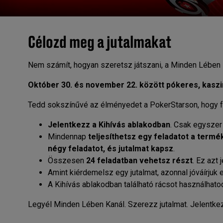
Célozd meg a jutalmakat
Nem számít, hogyan szeretsz játszani, a Minden Lében
Október 30. és november 22. között
pókeres, kasz
Tedd sokszínűvé az élményedet a PokerStarson, hogy fel
Jelentkezz a Kihívás ablakodban
. Csak egyszer 
Mindennap
teljesíthetsz egy feladatot a term
négy feladatot, és jutalmat kapsz
.
Összesen
24 feladatban vehetsz részt
. Ez azt 
Amint kiérdemelsz egy jutalmat, azonnal jóváírjuk 
A Kihívás ablakodban található rácsot használha
Legyél Minden Lében Kanál. Szerezz jutalmat. Jelentk