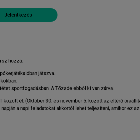
Jelentkezés
érsz hozzá:
pókerjátékaidban játszva.
ékokban.
tétet sportfogadásban. A Tőzsde ebből ki van zárva.
özött él. (Október 30. és november 5. között az eltérő óraállít
napján a napi feladatokat akkortól lehet teljesíteni, amikor ez az 