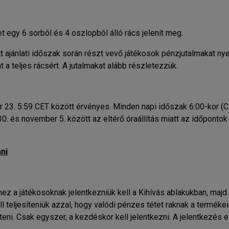
t egy 6 sorból és 4 oszlopból álló rács jelenít meg.
 ajánlati időszak során részt vevő játékosok pénzjutalmakat ny
 a teljes rácsért. A jutalmakat alább részletezzük.
 23. 5:59 CET között érvényes. Minden napi időszak 6:00-kor (
. és november 5. között az eltérő óraállítás miatt az időpontok 
ni
ez a játékosoknak jelentkezniük kell a Kihívás ablakukban, majd
l teljesíteniük azzal, hogy valódi pénzes tétet raknak a terméke
eni. Csak egyszer, a kezdéskor kell jelentkezni. A jelentkezés e