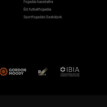
Fogadás baseballra
Élő futballfogadás
Sportfogadási Szabályok
Labs
gamblingtherapy
ESSA