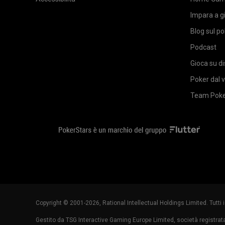
Impara a g
Blog sul p
Podcast
Gioca su di
Poker dal v
Team Poke
flutte
Copyright © 2001-2026, Rational Intellectual Holdings Limited. Tutti i di
Gestito da TSG Interactive Gaming Europe Limited, società registrat