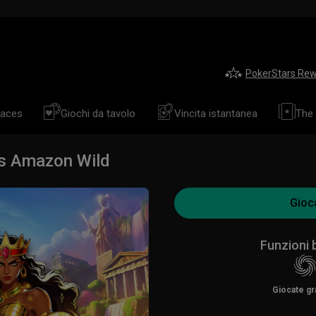
PokerStars Re
aces
Giochi da tavolo
Vincita istantanea
The 
ds Amazon Wild
Gioc
Funzioni 
Giocate gr