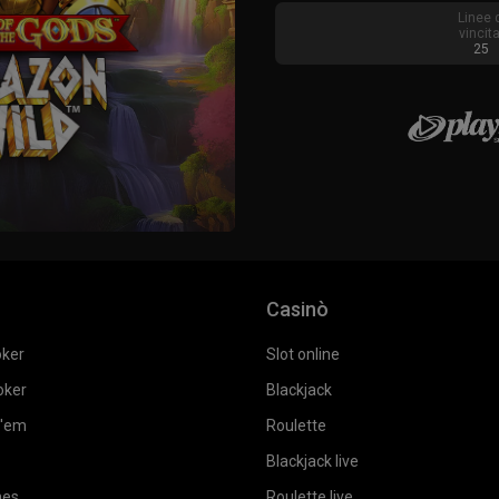
Linee 
vincit
25
Casinò
oker
Slot online
oker
Blackjack
d'em
Roulette
Blackjack live
es
Roulette live