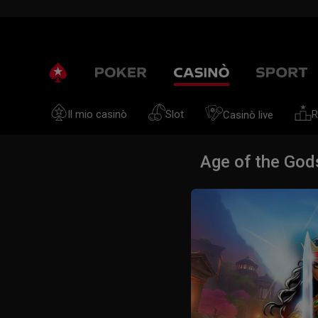
Il mio casinò
Slot
R
Casinò live
Age of the Go
240.123,67 USD