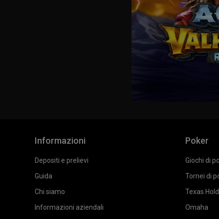
Informazioni
Poker
Depositi e prelievi
Giochi di p
Guida
Tornei di p
Chi siamo
Texas Hol
Informazioni aziendali
Omaha