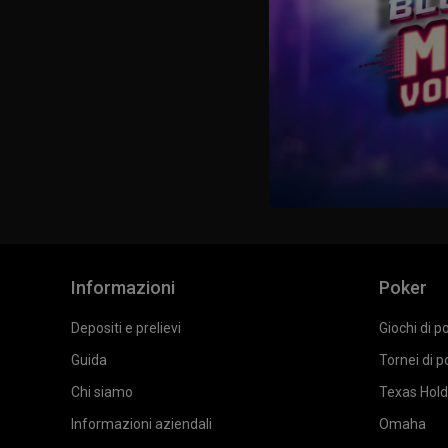
Informazioni
Poker
Depositi e prelievi
Giochi di p
Guida
Tornei di p
Chi siamo
Texas Hol
Informazioni aziendali
Omaha