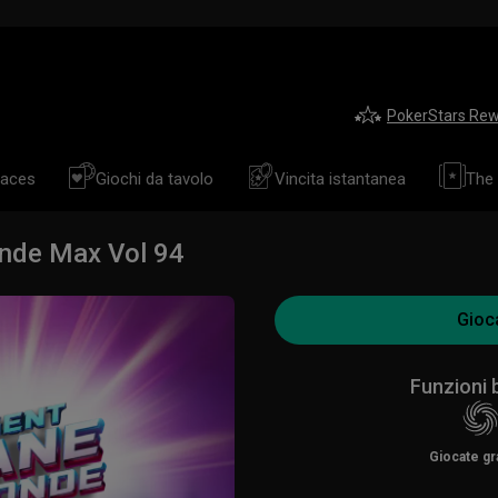
PokerStars Re
aces
Giochi da tavolo
Vincita istantanea
The 
nde Max Vol 94
Gioc
Funzioni 
Giocate gr