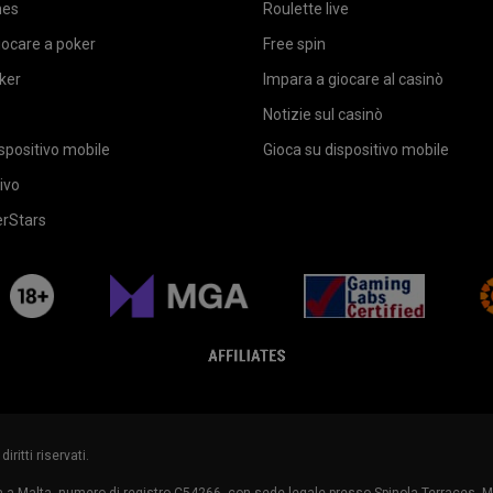
es
Roulette live
iocare a poker
Free spin
oker
Impara a giocare al casinò
Notizie sul casinò
spositivo mobile
Gioca su dispositivo mobile
ivo
rStars
rLogo
plus18
mga
gamingL
affiliates
ritti riservati.
a a Malta, numero di registro C54266, con sede legale presso Spinola Terraces, M