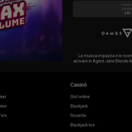
Linee 
vincit
243
La musica impazza e le ric
arrivare in Agent Jane Blonde 
in una missione all'insegna de
simboli scatter per provare a
un'avventura indimenticabile.
Microgaming, simbolo scatter
Casinò
gratuite, agente speciale, 
oker
Slot online
oker
Blackjack
d'em
Roulette
Blackjack live