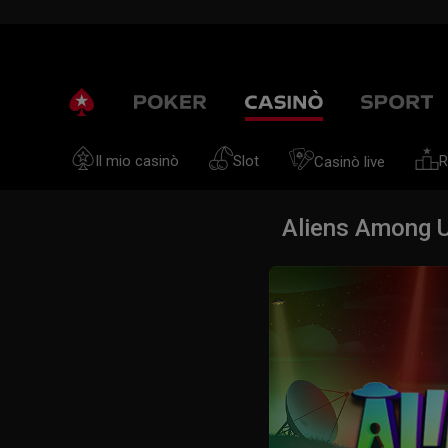
Il mio casinò
Slot
R
Casinò live
Aliens Among 