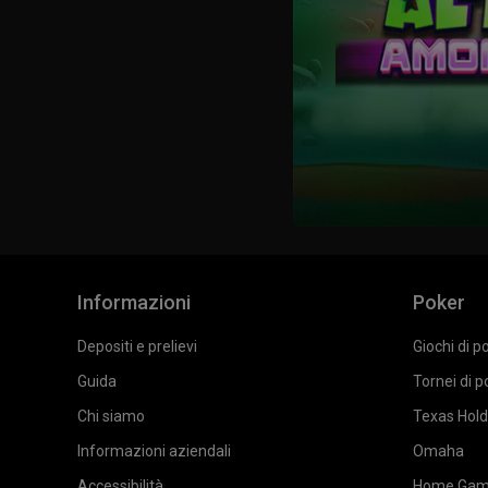
Informazioni
Poker
Depositi e prelievi
Giochi di p
Guida
Tornei di p
Chi siamo
Texas Hol
Informazioni aziendali
Omaha
Accessibilità
Home Gam