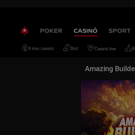
Il mio casinò
Slot
R
Casinò live
Amazing Build