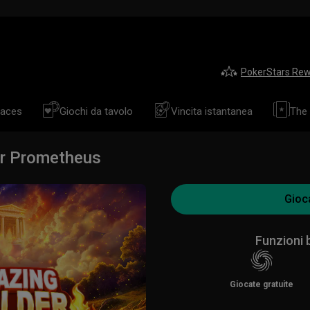
PokerStars Re
aces
Giochi da tavolo
Vincita istantanea
The 
er Prometheus
Gioc
Funzioni 
Giocate gratuite