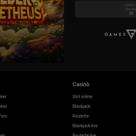
Linee 
vincit
20
Casinò
oker
Slot online
oker
Blackjack
d'em
Roulette
Blackjack live
es
Roulette live