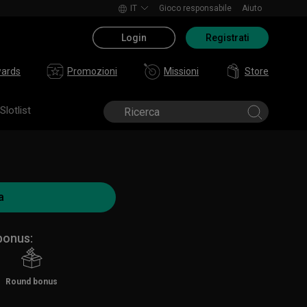
IT
Gioco responsabile
Aiuto
Login
Registrati
wards
Promozioni
Missioni
Store
Slotlist
a
bonus
:
Round bonus