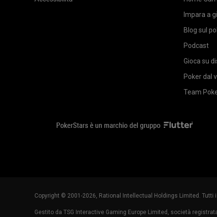
Impara a g
Blog sul p
Podcast
Gioca su di
Poker dal v
Team Poke
flutte
Copyright © 2001-2026, Rational Intellectual Holdings Limited. Tutti i di
Gestito da TSG Interactive Gaming Europe Limited, società registrat