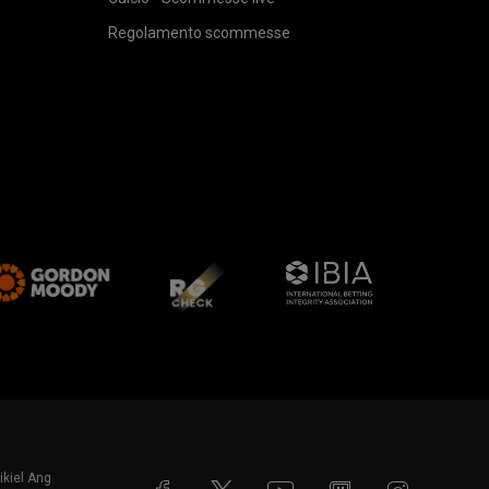
Regolamento scommesse
abs
gamblingtherapy
ESSA
ikiel Ang