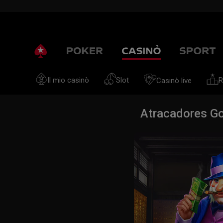
Il mio casinò
Slot
R
Casinò live
Atracadores G