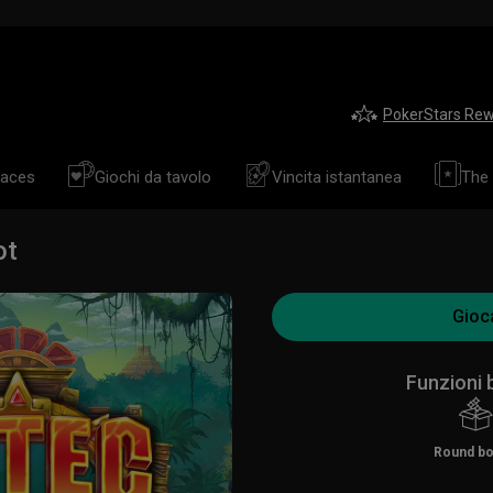
PokerStars Re
aces
Giochi da tavolo
Vincita istantanea
The 
ot
Gioc
Funzioni 
Round b