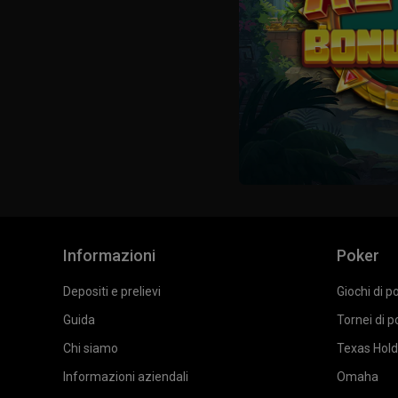
Informazioni
Poker
Depositi e prelievi
Giochi di p
Guida
Tornei di p
Chi siamo
Texas Hol
Informazioni aziendali
Omaha