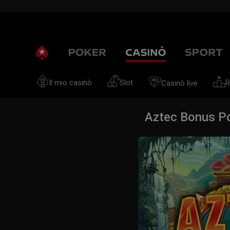
Il mio casinò
Slot
R
Casinò live
Aztec Bonus P