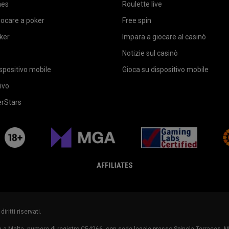
es
Roulette live
iocare a poker
Free spin
oker
Impara a giocare al casinò
Notizie sul casinò
spositivo mobile
Gioca su dispositivo mobile
ivo
rStars
rLogo
plus18
mga
gamingL
affiliates
ritti riservati.
a a Malta, numero di registro C54266, con sede legale presso Spinola Terraces, M