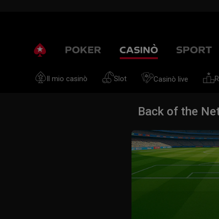
Il mio casinò
Slot
R
Casinò live
Back of the Ne