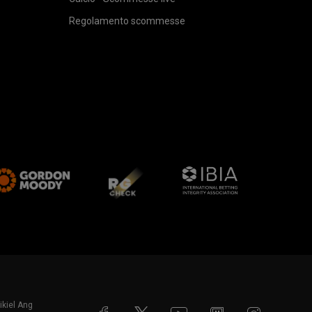
Regolamento scommesse
abs
gamblingtherapy
ESSA
ikiel Ang