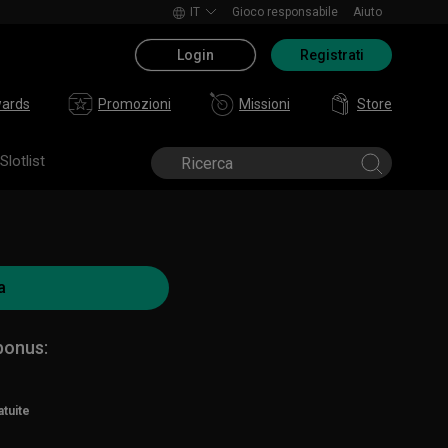
IT
Gioco responsabile
Aiuto
Login
Registrati
wards
Promozioni
Missioni
Store
Slotlist
a
bonus
:
atuite