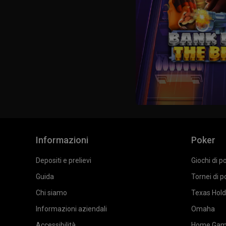
Informazioni
Poker
Depositi e prelievi
Giochi di p
Guida
Tornei di p
Chi siamo
Texas Hol
Informazioni aziendali
Omaha
Accessibilità
Home Gam