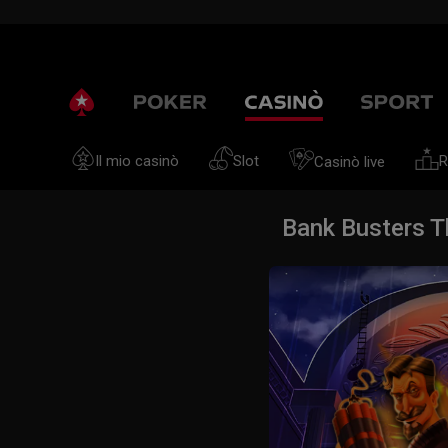
Il mio casinò
Slot
R
Casinò live
Bank Busters T
2.005,83 USD