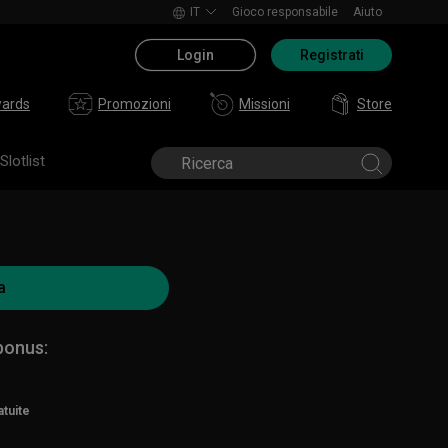
IT
Gioco responsabile
Aiuto
Login
Registrati
wards
Promozioni
Missioni
Store
Slotlist
a
bonus
:
atuite