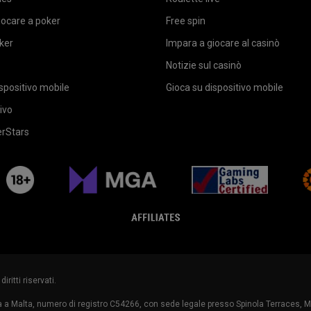
iocare a poker
Free spin
oker
Impara a giocare al casinò
Notizie sul casinò
spositivo mobile
Gioca su dispositivo mobile
ivo
rStars
rLogo
plus18
mga
gamingL
affiliates
ritti riservati.
a a Malta, numero di registro C54266, con sede legale presso Spinola Terraces, M