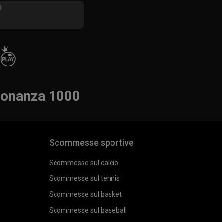
di
a
:
Bonanza 1000
o della mitica slot a tema
000. Questa edizione super
 come protagonista il
 impegnato a far entrare
Scommesse sportive
la sua rete. Oltre ai ricchi
 istantanei, una delle prede
Scommesse sul calcio
round free spin che farà
 I pesci stanno mangiando,
Scommesse sul tennis
nciarne uno?
Scommesse sul basket
ig Bass Bonanza
0?
Scommesse sul baseball