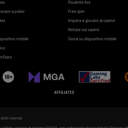
es
Roulette live
Questo gioco non è molto dive
fornitori come Pragmatic Play 
iocare a poker
Free spin
Per iniziare a far girare i rull
puntata usando i simboli " + " e 
oker
Impara a giocare al casinò
spin nella parte inferiore de
Notizie sul casinò
impostato l'importo che desideri
spositivo mobile
Gioca su dispositivo mobile
I simboli pagano da sinistra a des
che significa che devi realizzar
ivo
una qualsiasi delle 10 linee d
attivare le vincite. Nella m
rStars
necessario trovare tre simbol
vincita, ad eccezione del galle
sufficienti due simboli uguali
rLogo
plus18
mga
gamingL
Bonanza 1000 è una slot ad alta 
paga con meno frequenza, le
grosse vincite sono più alte. 
affiliates
massima pari a 20.000 volte la
portata di
Se preferisci le slot a bassa
semplicemente provare sempr
dimenticare di dare un'occhiata
ritti riservati.
slot online
sul nostro sito. È 
di giochi adatti a tutti i gu
a a Malta, numero di registro C54266, con sede legale presso Spinola Terraces, M