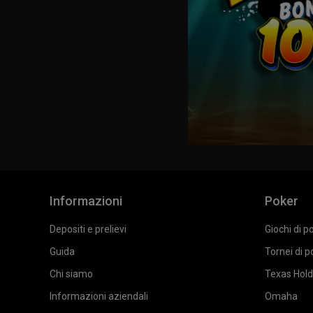
Informazioni
Poker
Depositi e prelievi
Giochi di p
Guida
Tornei di p
Chi siamo
Texas Hol
Informazioni aziendali
Omaha