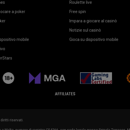
es
Roulette live
iocare a poker
Free spin
oker
Impara a giocare al casinò
Notizie sul casinò
spositivo mobile
Gioca su dispositivo mobile
ivo
rStars
rLogo
plus18
mga
gamingL
affiliates
ritti riservati.
a a Malta, numero di registro C54266, con sede legale presso Spinola Terraces, M