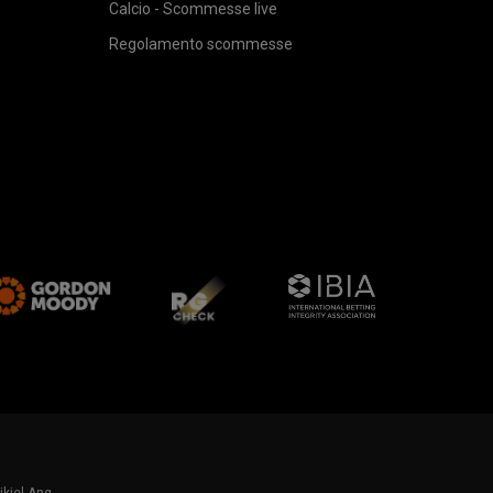
Calcio - Scommesse live
Regolamento scommesse
abs
gamblingtherapy
ESSA
ikiel Ang