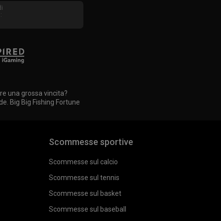
di
a
:
re una grossa vincita?
e. Big Big Fishing Fortune
ssore, tornando in acqua e
vare il percorso bonus. Una
e simboli bonus, mette in
ite. Se riesci a pescare il
Scommesse sportive
 attivare straordinari
, dovrai lanciare la lenza in
Scommesse sul calcio
t Inspired Gaming, simbolo
e gratuite, round bonus,
Scommesse sul tennis
a, pesci, oceano.
Scommesse sul basket
Scommesse sul baseball