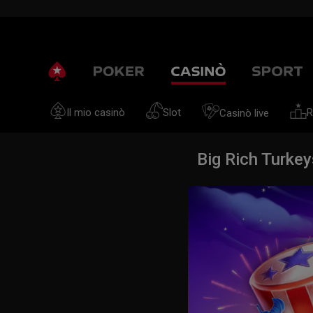
Il mio casinò
Slot
R
Casinò live
Big Rich Turkey
3.311,96 USD