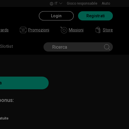
IT
Gioco responsabile
Aiuto
Login
Registrati
wards
Promozioni
Missioni
Store
Slotlist
a
bonus
:
atuite