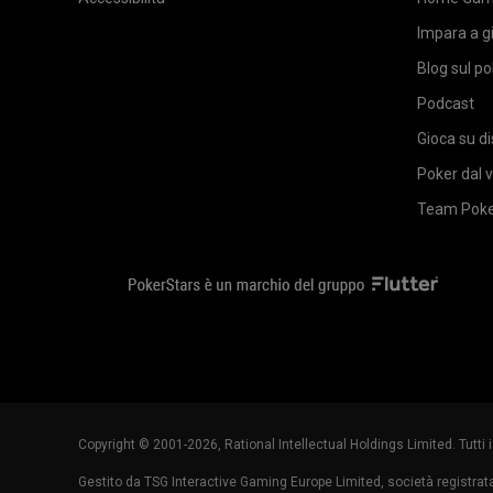
Impara a g
Blog sul p
Podcast
Gioca su di
Poker dal v
Team Poke
flutte
Copyright © 2001-2026, Rational Intellectual Holdings Limited. Tutti i di
Gestito da TSG Interactive Gaming Europe Limited, società registrat