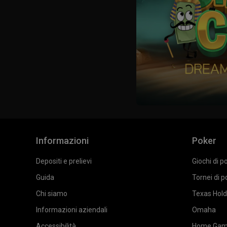
Informazioni
Poker
Depositi e prelievi
Giochi di p
Guida
Tornei di p
Chi siamo
Texas Hol
Informazioni aziendali
Omaha
Accessibilità
Home Gam