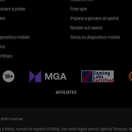
iocare a poker
Free spin
oker
Impara a giocare al casinò
Notizie sul casinò
spositivo mobile
Gioca su dispositivo mobile
ivo
rStars
rLogo
plus18
mga
gamingL
affiliates
ritti riservati.
a a Malta, numero di registro C54266, con sede legale presso Spinola Terraces, M