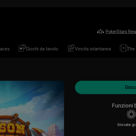
PokerStars Re
aces
Giochi da tavolo
Vincita istantanea
The 
Gioc
Funzioni 
Giocate gr