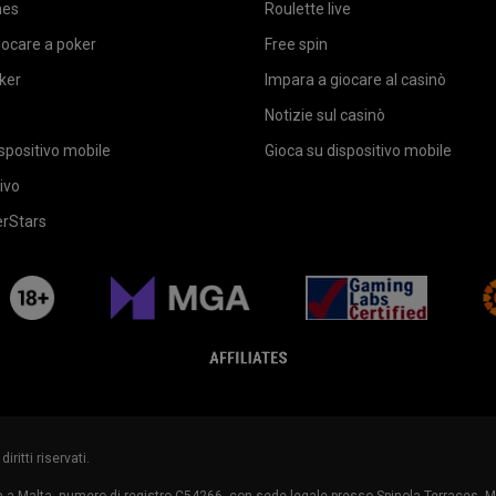
es
Roulette live
iocare a poker
Free spin
oker
Impara a giocare al casinò
Notizie sul casinò
spositivo mobile
Gioca su dispositivo mobile
ivo
rStars
rLogo
plus18
mga
gamingL
affiliates
ritti riservati.
a a Malta, numero di registro C54266, con sede legale presso Spinola Terraces, M