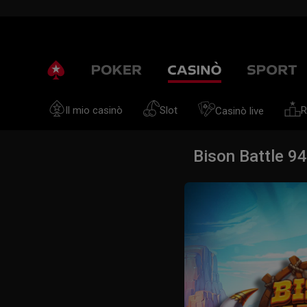
Il mio casinò
Slot
R
Casinò live
Bison Battle 94