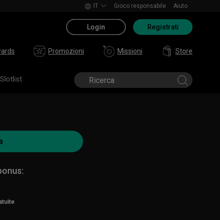
IT
Gioco responsabile
Aiuto
Login
Registrati
wards
Promozioni
Missioni
Store
Slotlist
a
bonus
:
atuite