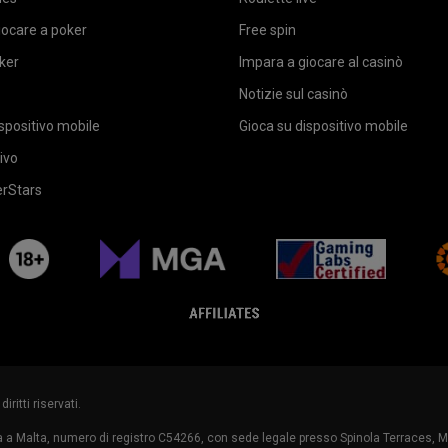
iocare a poker
Free spin
oker
Impara a giocare al casinò
Notizie sul casinò
spositivo mobile
Gioca su dispositivo mobile
ivo
rStars
rLogo
plus18
mga
gamingL
affiliates
ritti riservati.
a a Malta, numero di registro C54266, con sede legale presso Spinola Terraces, M