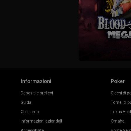
Informazioni
Poker
Depositi e prelievi
Giochi di p
Guida
Tornei di p
Chi siamo
Texas Hol
Informazioni aziendali
Omaha
Accessibilità
Home Gam