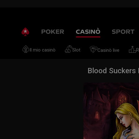
Il mio casinò
Slot
R
Casinò live
Blood Sucker
3.311,96 USD