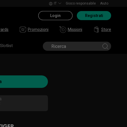
IT
Gioco responsabile
Aiuto
Login
Registrati
wards
Promozioni
Missioni
Store
Slotlist
a
di
a
: