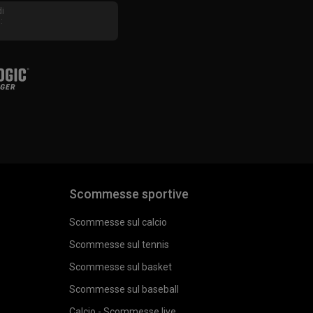
di
a
:
Scommesse sportive
Scommesse sul calcio
Scommesse sul tennis
Scommesse sul basket
Scommesse sul baseball
Calcio - Scommesse live