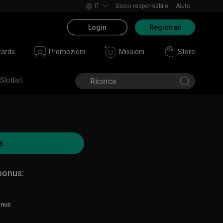
IT
Gioco responsabile
Aiuto
Login
Registrati
wards
Promozioni
Missioni
Store
Slotlist
a
bonus
:
onus