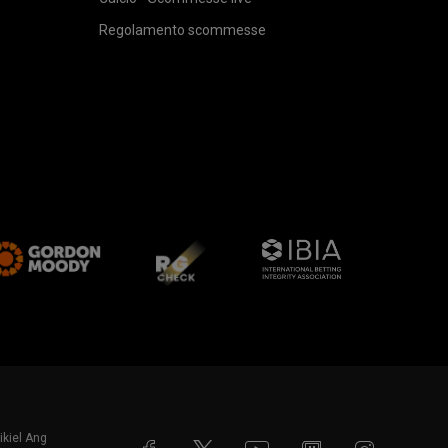
Regolamento scommesse
abs
gamblingtherapy
ESSA
ikiel Ang