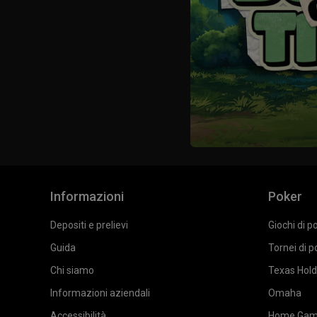
Informazioni
Poker
Depositi e prelievi
Giochi di p
Guida
Tornei di p
Chi siamo
Texas Hol
Informazioni aziendali
Omaha
Accessibilità
Home Gam