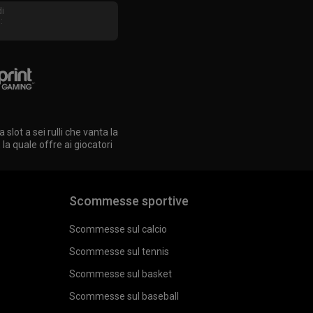
di
a
:
lot a sei rulli che vanta la
 quale offre ai giocatori
tre ai rulli a cascata e alle
ioco: slot Blueprint Gaming,
d, round bonus, funzione
ratuite, America dei nativi,
Scommesse sportive
a.
Scommesse sul calcio
Scommesse sul tennis
Scommesse sul basket
Scommesse sul baseball