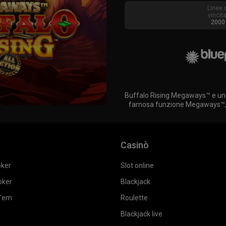
Linee 
vincit
2000
Buffalo Rising Megaways™ e una s
famosa funzione Megaways™, la
117.649 combinazioni vincenti, ol
giocate gratuite. Dettagli del g
simbolo scatter, simbolo wil
bonus, rulli a cascata, giocate g
Casinò
natur
oker
Slot online
oker
Blackjack
d'em
Roulette
Blackjack live