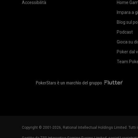
Accessibilità
Home Gam
Impara a g
Blog sul p
Podcast
Gioca su di
Poker dal v
Team Poke
flutte
Copyright © 2001-2026, Rational Intellectual Holdings Limited. Tutti i di
Gestito da TSG Interactive Gaming Europe Limited, società registrat