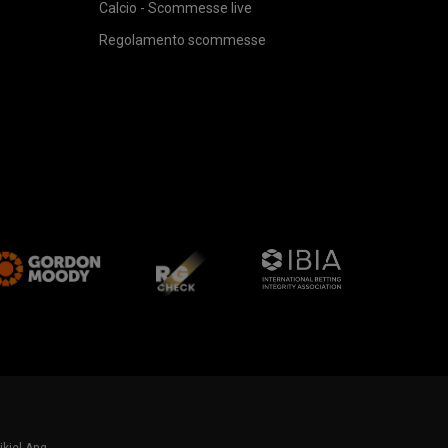
Calcio - Scommesse live
Regolamento scommesse
abs
gamblingtherapy
ESSA
ikiel Ang