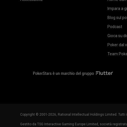
Impara a g
Blog sul p
Podcast
Gioca su di
Poker dal v
Team Poke
flutte
Copyright © 2001-2026, Rational Intellectual Holdings Limited. Tutti i di
Gestito da TSG Interactive Gaming Europe Limited, società registrat