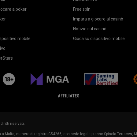
iocare a poker
Free spin
oker
Impara a giocare al casinò
Notizie sul casinò
spositivo mobile
Gioca su dispositivo mobile
ivo
rStars
rLogo
plus18
mga
gamingL
affiliates
ritti riservati.
a a Malta, numero di registro C54266, con sede legale presso Spinola Terraces, M