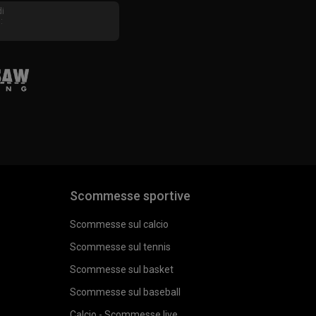
di
a
:
Scommesse sportive
Scommesse sul calcio
Scommesse sul tennis
Scommesse sul basket
Scommesse sul baseball
Calcio - Scommesse live