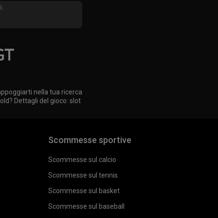
di
a
:
appoggiarti nella tua ricerca
old? Dettagli del gioco: slot
wild, round bonus, giocate
co Egitto, scarabei.
Scommesse sportive
Scommesse sul calcio
Scommesse sul tennis
Scommesse sul basket
Scommesse sul baseball