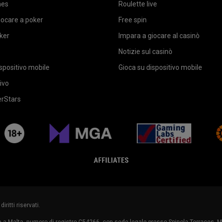
es
Roulette live
iocare a poker
Free spin
oker
Impara a giocare al casinò
Notizie sul casinò
spositivo mobile
Gioca su dispositivo mobile
ivo
rStars
rLogo
plus18
mga
gamingL
affiliates
ritti riservati.
a a Malta, numero di registro C54266, con sede legale presso Spinola Terraces, M