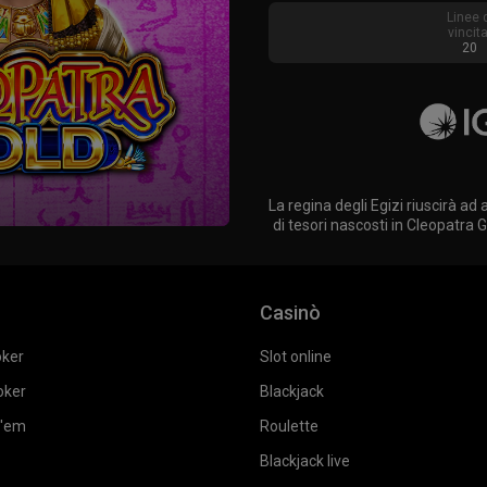
Linee 
vincit
20
La regina degli Egizi riuscirà ad 
di tesori nascosti in Cleopatra G
IGT, simbolo scatter, simbolo 
gratuite, Cleopatra, anti
Casinò
oker
Slot online
oker
Blackjack
d'em
Roulette
Blackjack live