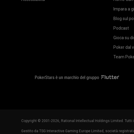
Impara a g
Blog sul p
Podcast
Gioca su di
Poker dal v
Team Poke
flutte
Copyright © 2001-2026, Rational Intellectual Holdings Limited. Tutti i di
Gestito da TSG Interactive Gaming Europe Limited, società registrat