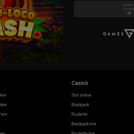
Linee 
vincit
20
Casinò
oker
Slot online
oker
Blackjack
d'em
Roulette
Blackjack live
es
Roulette live