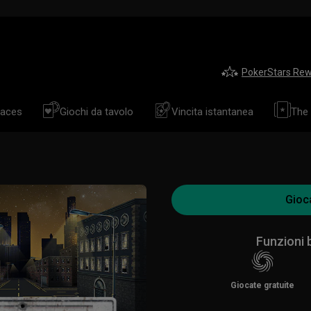
PokerStars Re
aces
Giochi da tavolo
Vincita istantanea
The 
Gioc
Funzioni 
Giocate gratuite