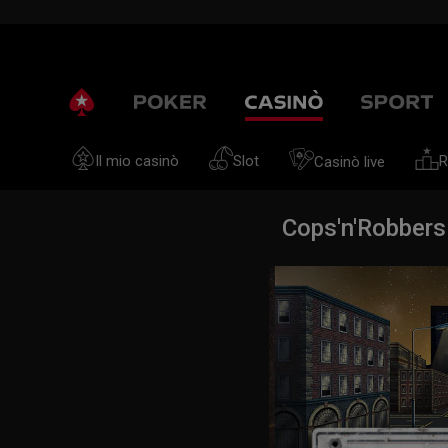
Il mio casinò
Slot
R
Casinò live
Cops'n'Robbers