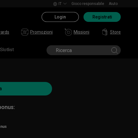
IT
Gioco responsabile
Aiuto
Login
Registrati
wards
Promozioni
Missioni
Store
Slotlist
a
bonus
:
onus