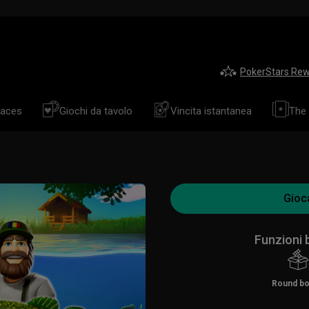
PokerStars Re
aces
Giochi da tavolo
Vincita istantanea
The 
Gioc
Funzioni 
Round b