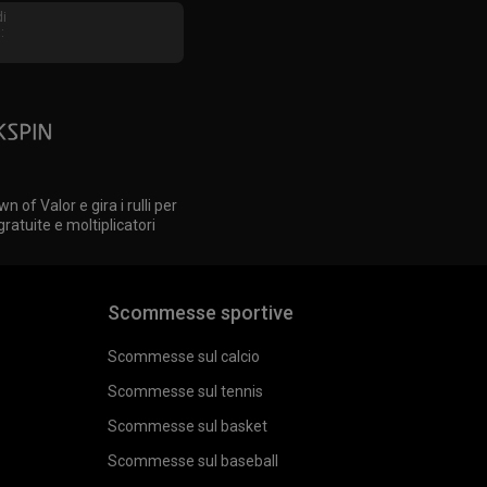
di
a
:
n of Valor e gira i rulli per
ratuite e moltiplicatori
: slot Quickspin, simbolo
s, giocate gratuite, rulli a
ra, combattimenti, asce,
i.
Scommesse sportive
Scommesse sul calcio
Scommesse sul tennis
Scommesse sul basket
Scommesse sul baseball