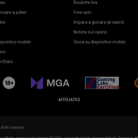
es
Roulette live
iocare a poker
Free spin
oker
Impara a giocare al casinò
Notizie sul casinò
spositivo mobile
Gioca su dispositivo mobile
ivo
rStars
rLogo
plus18
mga
gamingL
affiliates
ritti riservati.
a a Malta, numero di registro C54266, con sede legale presso Spinola Terraces, M