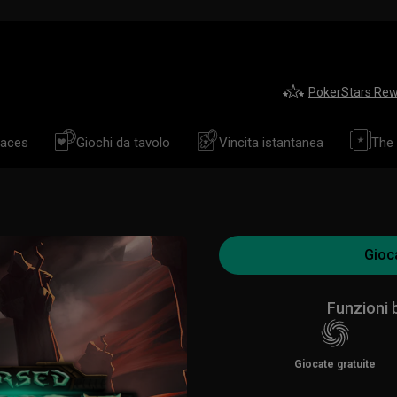
PokerStars Re
aces
Giochi da tavolo
Vincita istantanea
The 
Gioc
Funzioni 
Giocate gratuite