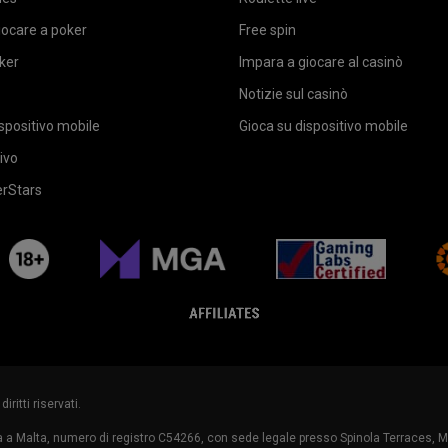
iocare a poker
Free spin
oker
Impara a giocare al casinò
Notizie sul casinò
spositivo mobile
Gioca su dispositivo mobile
ivo
rStars
rLogo
plus18
mga
gamingL
affiliates
ritti riservati.
a a Malta, numero di registro C54266, con sede legale presso Spinola Terraces, M