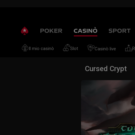
Il mio casinò
Slot
R
Casinò live
Cursed Crypt