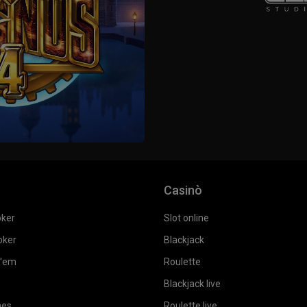
Casinò
oker
Slot online
oker
Blackjack
d'em
Roulette
Blackjack live
es
Roulette live