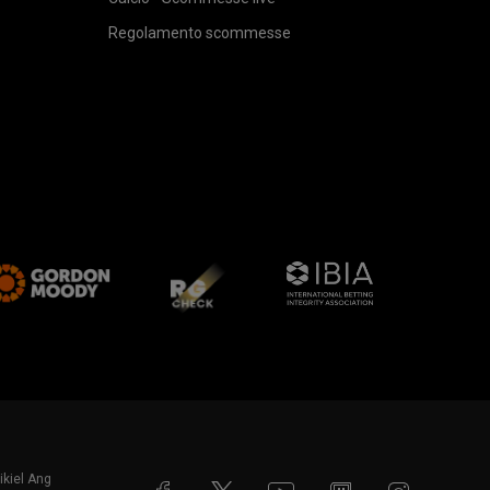
Regolamento scommesse
abs
gamblingtherapy
ESSA
ikiel Ang