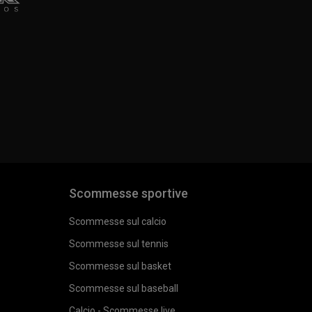
Scommesse sportive
Scommesse sul calcio
Scommesse sul tennis
Scommesse sul basket
Scommesse sul baseball
Calcio - Scommesse live