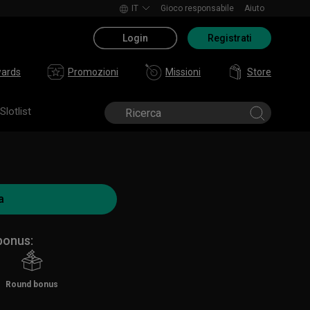
IT
Gioco responsabile
Aiuto
Login
Registrati
wards
Promozioni
Missioni
Store
Slotlist
a
bonus
:
Round bonus