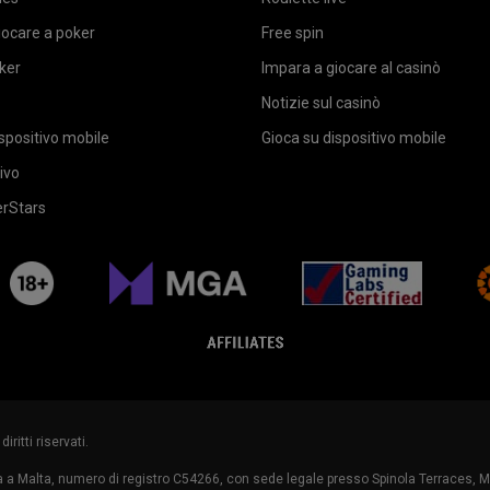
iocare a poker
Free spin
oker
Impara a giocare al casinò
Notizie sul casinò
spositivo mobile
Gioca su dispositivo mobile
ivo
rStars
rLogo
plus18
mga
gamingL
affiliates
ritti riservati.
a a Malta, numero di registro C54266, con sede legale presso Spinola Terraces, M