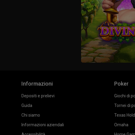
Informazioni
Poker
Depositi e prelievi
Giochi di p
Guida
Tornei di p
Chi siamo
Texas Hol
Informazioni aziendali
Omaha
Accessibilità
Home Gam