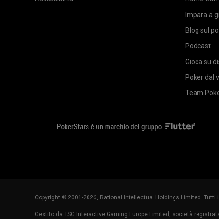
Impara a g
Blog sul p
Podcast
Gioca su di
Poker dal v
Team Poke
flutte
Copyright © 2001-2026, Rational Intellectual Holdings Limited. Tutti i di
Gestito da TSG Interactive Gaming Europe Limited, società registrat