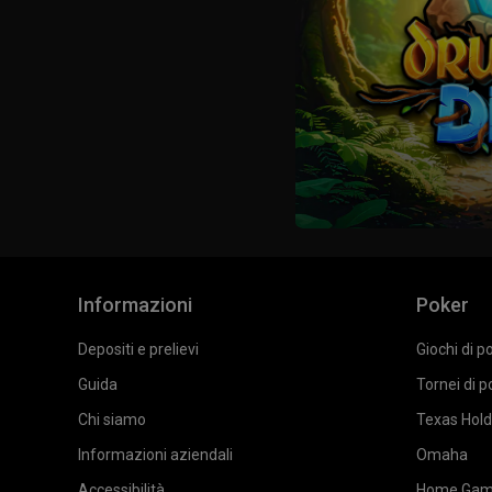
Informazioni
Poker
Depositi e prelievi
Giochi di p
Guida
Tornei di p
Chi siamo
Texas Hol
Informazioni aziendali
Omaha
Accessibilità
Home Gam