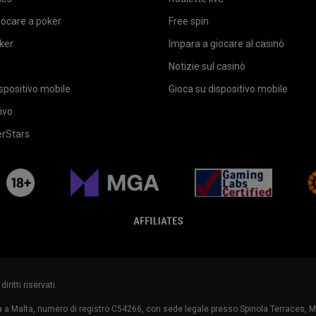
iocare a poker
Free spin
oker
Impara a giocare al casinò
Notizie sul casinò
spositivo mobile
Gioca su dispositivo mobile
ivo
rStars
rLogo
plus18
mga
gamingL
affiliates
ritti riservati.
a a Malta, numero di registro C54266, con sede legale presso Spinola Terraces, M