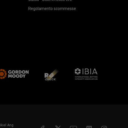
Regolamento scommesse
abs
gamblingtherapy
ESSA
ikiel Ang