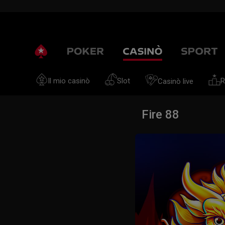
Il mio casinò
Slot
R
Casinò live
Fire 88