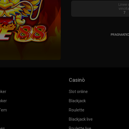
Linee 
vincit
7
Casinò
oker
Slot online
oker
Blackjack
d'em
Roulette
Blackjack live
es
Roulette live