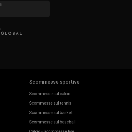
di
a
:
Scommesse sportive
Scommesse sul calcio
Scommesse sul tennis
Scommesse sul basket
Scommesse sul baseball
Calcio - Scommesse live