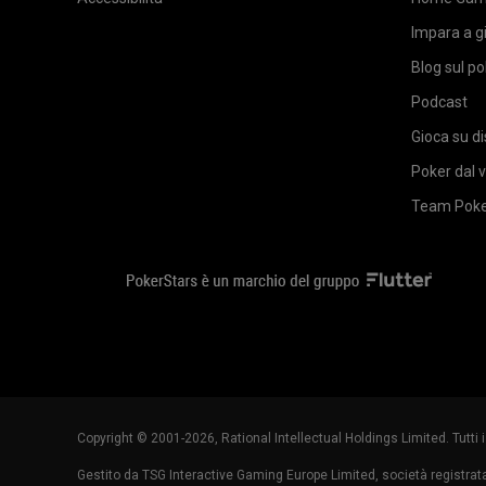
Impara a g
Blog sul p
Podcast
Gioca su di
Poker dal v
Team Poke
flutte
Copyright © 2001-2026, Rational Intellectual Holdings Limited. Tutti i di
Gestito da TSG Interactive Gaming Europe Limited, società registrat