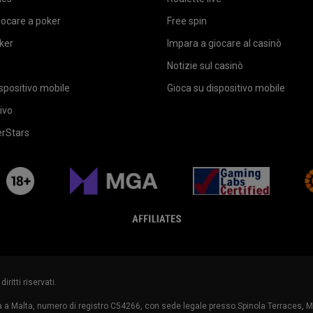
iocare a poker
Free spin
oker
Impara a giocare al casinò
Notizie sul casinò
spositivo mobile
Gioca su dispositivo mobile
ivo
rStars
rLogo
plus18
mga
gamingL
affiliates
ritti riservati.
a a Malta, numero di registro C54266, con sede legale presso Spinola Terraces, M