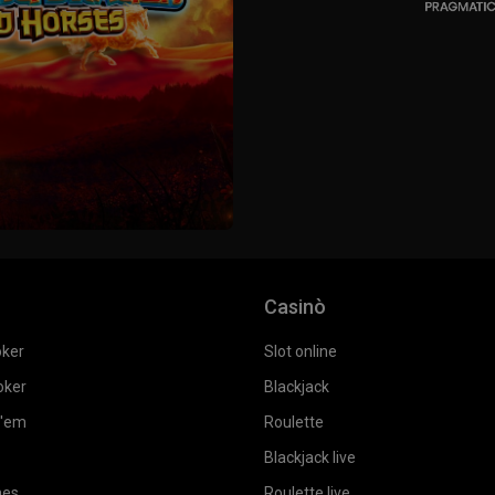
Casinò
oker
Slot online
oker
Blackjack
d'em
Roulette
Blackjack live
es
Roulette live