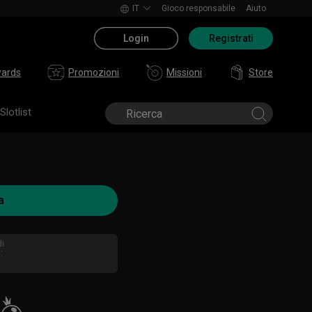
IT
Gioco responsabile
Aiuto
Login
Registrati
wards
Promozioni
Missioni
Store
Slotlist
a
di
a
: