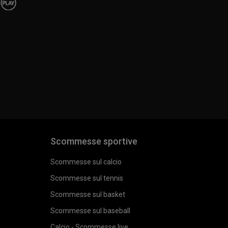
Scommesse sportive
Scommesse sul calcio
Scommesse sul tennis
Scommesse sul basket
Scommesse sul baseball
Calcio - Scommesse live