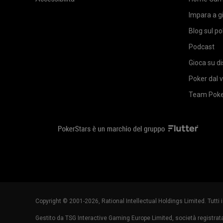
Impara a g
Blog sul p
Podcast
Gioca su di
Poker dal v
Team Poke
flutte
Copyright © 2001-2026, Rational Intellectual Holdings Limited. Tutti i di
Gestito da TSG Interactive Gaming Europe Limited, società registrat