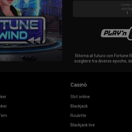
Linee 
vincit
1
Ritorna al futuro con Fortune 
scegliere tra diverse epoche, dal
pietra. Ovunque ti ritroverai, vai
della funzione Wild Power Cell
moltiplicatore da 500 volte. 
macchina del tempo? Dettagli d
Casinò
simbolo scatter, simbolo wil
bonus, giocate gratuite, antico 
oker
Slot online
pietra, din
oker
Blackjack
d'em
Roulette
Blackjack live