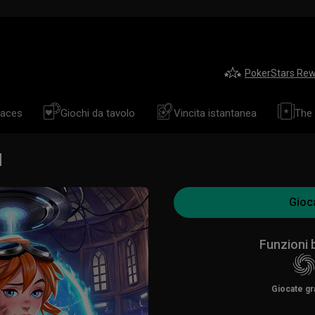
PokerStars Re
aces
Giochi da tavolo
Vincita istantanea
The 
d
Gioc
Funzioni 
Giocate gr