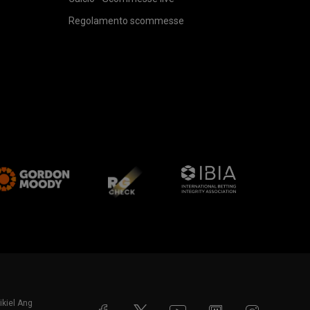
Regolamento scommesse
abs
gamblingtherapy
ESSA
ikiel Ang