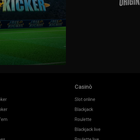
Casinò
oker
Slot online
oker
Blackjack
d'em
Roulette
Blackjack live
es
Roulette live