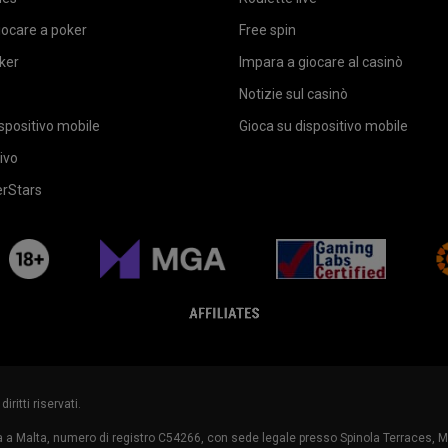
iocare a poker
Free spin
oker
Impara a giocare al casinò
Notizie sul casinò
spositivo mobile
Gioca su dispositivo mobile
ivo
rStars
rLogo
plus18
mga
gamingL
affiliates
ritti riservati.
a a Malta, numero di registro C54266, con sede legale presso Spinola Terraces, M