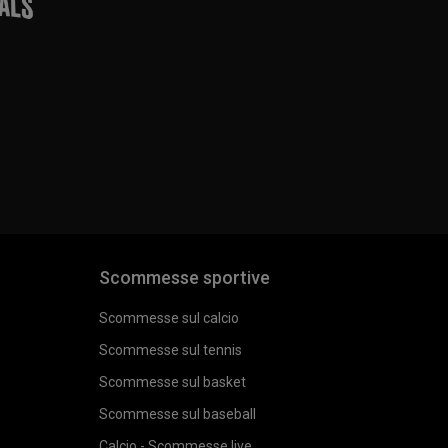
Scommesse sportive
Scommesse sul calcio
Scommesse sul tennis
Scommesse sul basket
Scommesse sul baseball
Calcio - Scommesse live