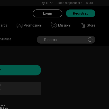
IT
Gioco responsabile
Aiuto
Login
Registrati
wards
Promozioni
Missioni
Store
Slotlist
a
di
a
: