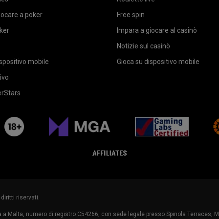
iocare a poker
Free spin
oker
Impara a giocare al casinò
Notizie sul casinò
spositivo mobile
Gioca su dispositivo mobile
ivo
rStars
rLogo
plus18
mga
gamingL
affiliates
ritti riservati.
a a Malta, numero di registro C54266, con sede legale presso Spinola Terraces, M