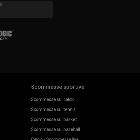
di
a
:
Scommesse sportive
Scommesse sul calcio
Scommesse sul tennis
Scommesse sul basket
Scommesse sul baseball
Calcio - Scommesse live