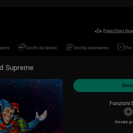
PokerStars Re
aces
Giochi da tavolo
Vincita istantanea
The 
ld Supreme
Gioc
Funzioni 
Giocate gr