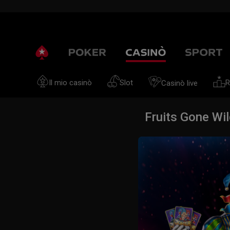
Il mio casinò
Slot
R
Casinò live
Fruits Gone Wi