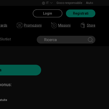
IT
Gioco responsabile
Aiuto
Login
Registrati
wards
Promozioni
Missioni
Store
Slotlist
a
bonus
:
atuite