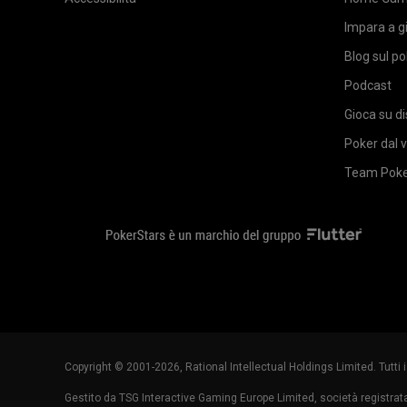
Impara a g
Blog sul p
Podcast
Gioca su di
Poker dal v
Team Poke
flutte
Copyright © 2001-2026, Rational Intellectual Holdings Limited. Tutti i di
Gestito da TSG Interactive Gaming Europe Limited, società registrat