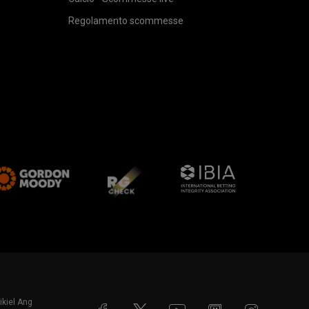
Regolamento scommesse
abs
gamblingtherapy
ESSA
ikiel Ang