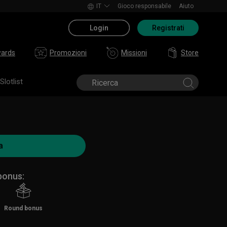
IT
Gioco responsabile
Aiuto
Login
Registrati
wards
Promozioni
Missioni
Store
Slotlist
a
bonus
:
Round bonus