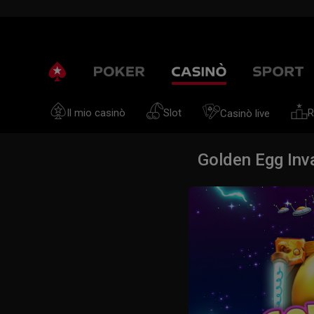
Il mio casinò
Slot
R
Casinò live
Golden Egg Inv