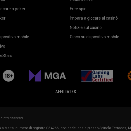
iocare a poker
Free spin
oker
Impara a giocare al casinò
Notizie sul casinò
spositivo mobile
Gioca su dispositivo mobile
ivo
rStars
rLogo
plus18
mga
gamingL
affiliates
ritti riservati.
a a Malta, numero di registro C54266, con sede legale presso Spinola Terraces, M