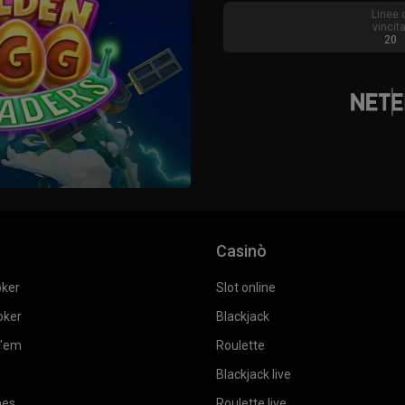
Linee 
vincit
20
Casinò
oker
Slot online
oker
Blackjack
d'em
Roulette
Blackjack live
es
Roulette live