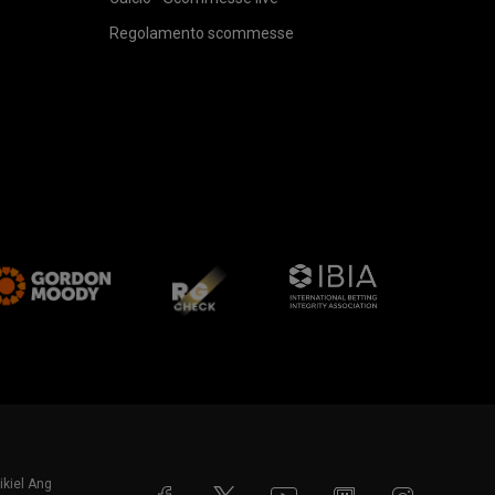
Regolamento scommesse
abs
gamblingtherapy
ESSA
ikiel Ang