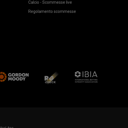
Calcio - Scommesse live
Regolamento scommesse
abs
gamblingtherapy
ESSA
ikiel Ang