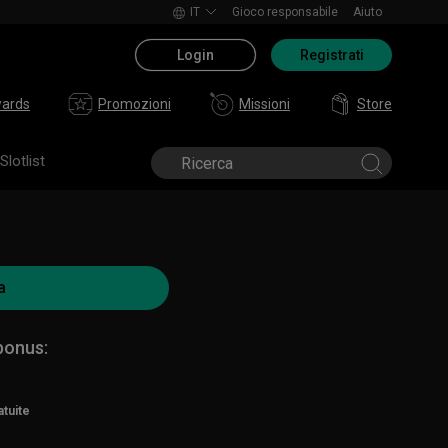
IT
Gioco responsabile
Aiuto
Login
Registrati
wards
Promozioni
Missioni
Store
Slotlist
a
bonus
:
atuite