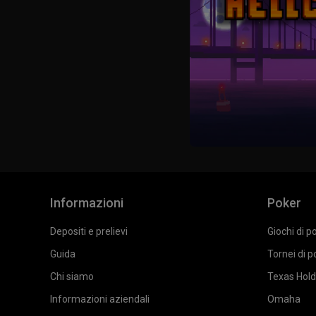
Informazioni
Poker
Depositi e prelievi
Giochi di p
Guida
Tornei di p
Chi siamo
Texas Hol
Informazioni aziendali
Omaha