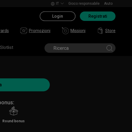
IT
Gioco responsabile
Aiuto
Login
Registrati
wards
Promozioni
Missioni
Store
Slotlist
a
bonus
:
Round bonus