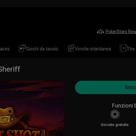
PokerStars Re
aces
Giochi da tavolo
Vincita istantanea
The 
heriff
Gioc
Funzioni 
Giocate gratuite