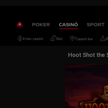
Il mio casinò
Slot
R
Casinò live
Hoot Shot the S