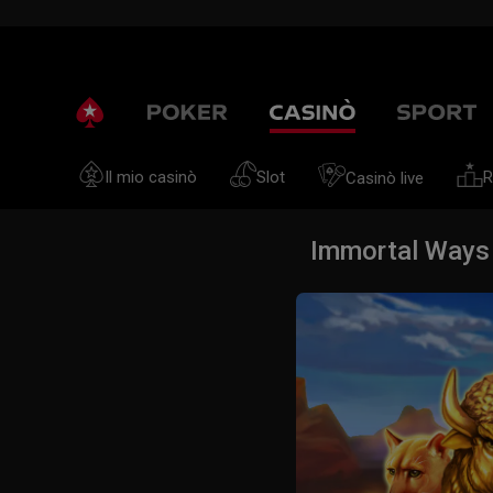
Il mio casinò
Slot
R
Casinò live
Immortal Ways 