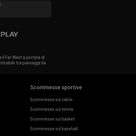
di
a
:
il Far West a portata di
nticabile tra paesaggi da
.000 combinazioni vincenti,
 3.000 volte la puntata, è il
tesori. Dettagli del gioco:
r, simbolo wild, giocate
Scommesse sportive
e bonus, bisonte, animali,
 serpenti, lupo.
Scommesse sul calcio
Scommesse sul tennis
Scommesse sul basket
Scommesse sul baseball