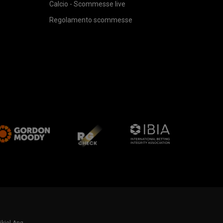
Calcio - Scommesse live
Regolamento scommesse
abs
gamblingtherapy
ESSA
ikiel Ang