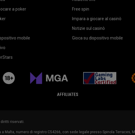
iocare a poker
Free spin
oker
Impara a giocare al casinò
Notizie sul casinò
spositivo mobile
Gioca su dispositivo mobile
ivo
rStars
rLogo
plus18
mga
gamingL
affiliates
ritti riservati.
a a Malta, numero di registro C54266, con sede legale presso Spinola Terraces, M