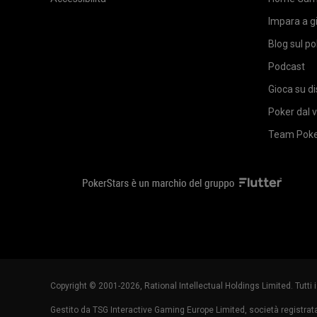
Impara a g
Blog sul p
Podcast
Gioca su di
Poker dal v
Team Poke
flutte
Copyright © 2001-2026, Rational Intellectual Holdings Limited. Tutti i di
Gestito da TSG Interactive Gaming Europe Limited, società registrat