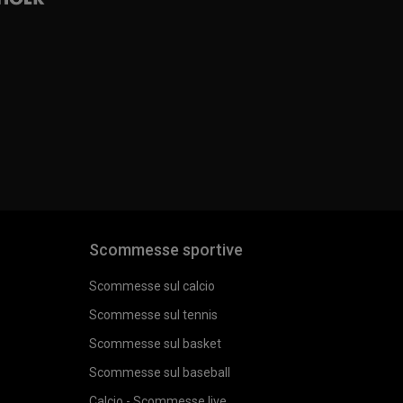
Scommesse sportive
Scommesse sul calcio
Scommesse sul tennis
Scommesse sul basket
Scommesse sul baseball
Calcio - Scommesse live